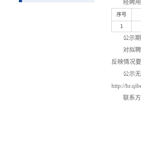
经聘用
序号
1
公示期
对拟聘
反映情况
公示无
http://hr.q
联系方