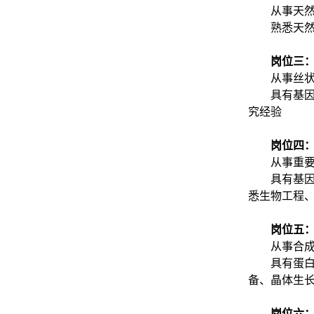
从事天
熟悉天
岗位三
从事丝
具有基
究经验
岗位四
从事重
具有基
悉生物工程、
岗位五
从事合
具有蛋
备、晶体生
岗位六