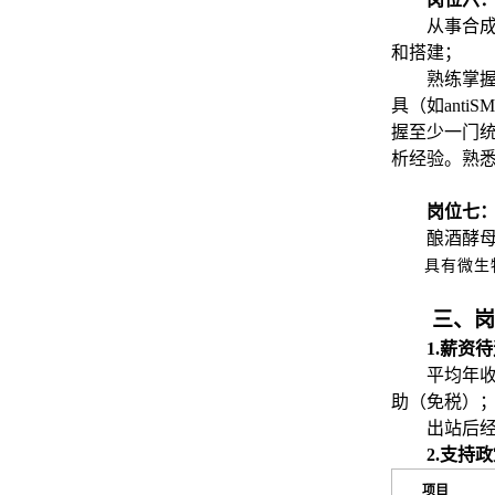
从事合成
和搭建；
熟练掌握基
具（如anti
握至少一门统
析经验。熟
岗位七
酿酒酵
具有微生
三、岗
1.薪资
平均年收
助（免税）
出站后
2.支持
项目