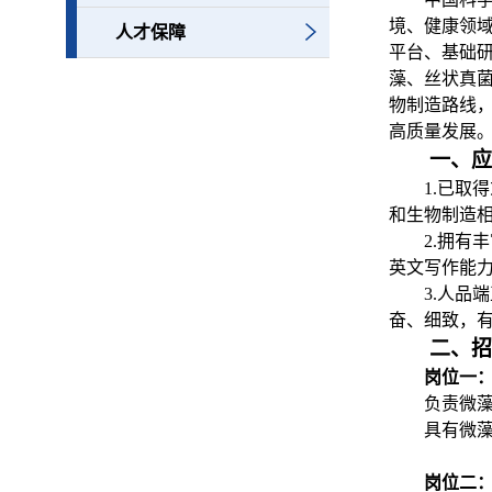
境、健康领
人才保障
平台、基础
藻、丝状真
物制造路线
高质量发展
一、应
1.已
和生物制造
2.拥
英文写作能
3.人
奋、细致，
二、招
岗位一
负责微
具有微
岗位二